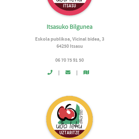
Itsasuko Bilgunea
Eskola publikoa, Vicinal bidea, 3
64250
Itsasu
06 70 75 91 50
|
|