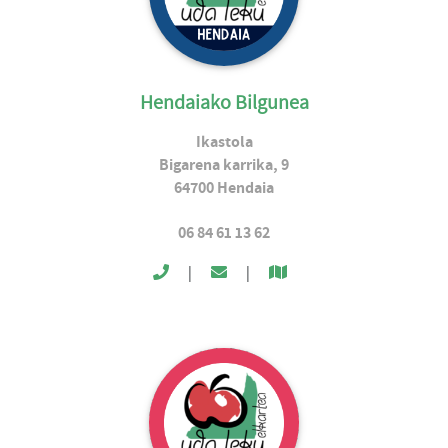
Hendaiako Bilgunea
Ikastola
Bigarena karrika, 9
64700
Hendaia
06 84 61 13 62
|
|