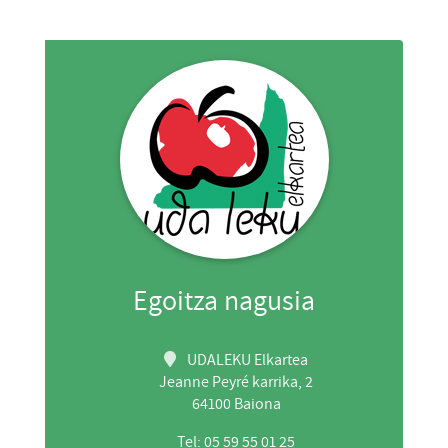
Egoitza nagusia
UDALEKU Elkartea
Jeanne Peyré karrika, 2
64100 Baiona
Tel: 05 59 55 01 25