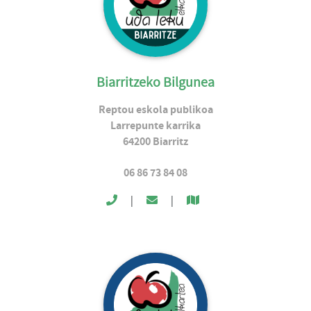
Biarritzeko Bilgunea
Reptou eskola publikoa
Larrepunte karrika
64200
Biarritz
06 86 73 84 08
|
|