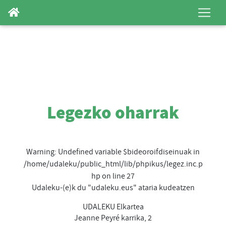
Legezko oharrak
Warning
: Undefined variable $bideoroifdiseinuak in
/home/udaleku/public_html/lib/phpikus/legez.inc.p
hp
on line
27
Udaleku-(e)k du "udaleku.eus" ataria kudeatzen
UDALEKU Elkartea
Jeanne Peyré karrika, 2