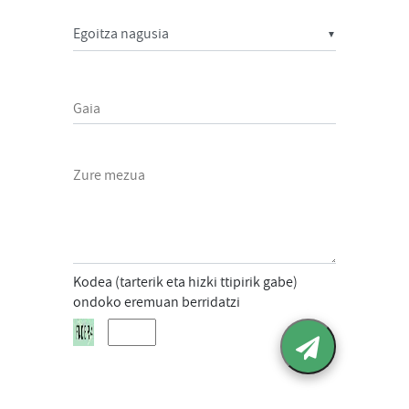
▼
Gaia
Zure mezua
Kodea (tarterik eta hizki ttipirik gabe)
ondoko eremuan berridatzi