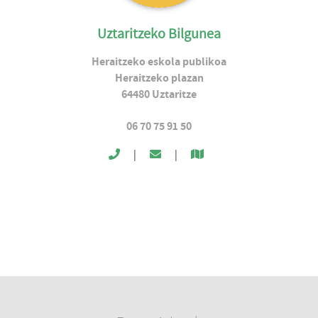
Uztaritzeko Bilgunea
Heraitzeko eskola publikoa
Heraitzeko plazan
64480
Uztaritze
06 70 75 91 50
|
|