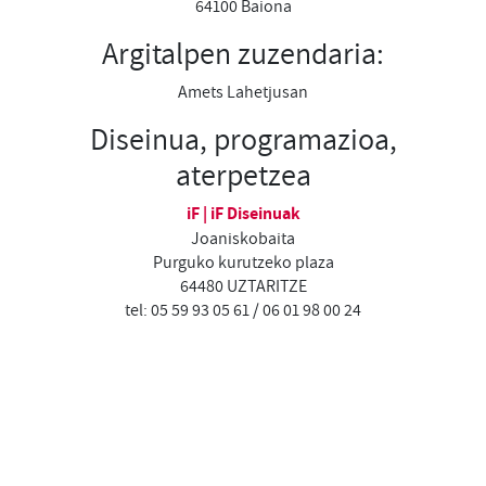
64100 Baiona
Argitalpen zuzendaria:
Amets Lahetjusan
Diseinua, programazioa,
aterpetzea
iF | iF Diseinuak
Joaniskobaita
Purguko kurutzeko plaza
64480 UZTARITZE
tel: 05 59 93 05 61 / 06 01 98 00 24