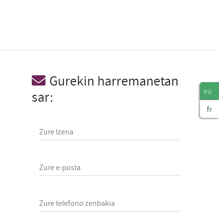
Gurekin harremanetan
eu
sar:
fr
Zure Izena
Zure e-posta
Zure telefono zenbakia