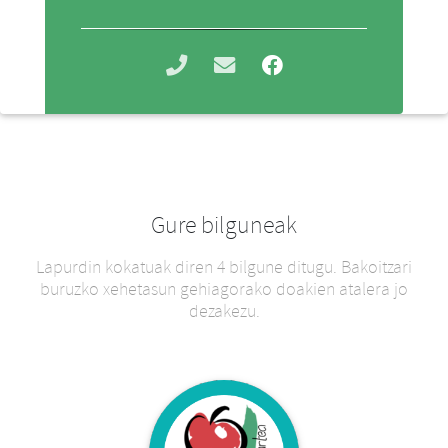
Gure bilguneak
Lapurdin kokatuak diren 4 bilgune ditugu. Bakoitzari
buruzko xehetasun gehiagorako doakien atalera jo
dezakezu.