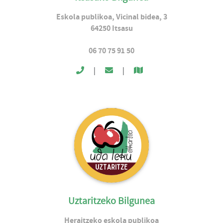
Eskola publikoa, Vicinal bidea, 3
64250
Itsasu
06 70 75 91 50
|
|
Uztaritzeko Bilgunea
Heraitzeko eskola publikoa