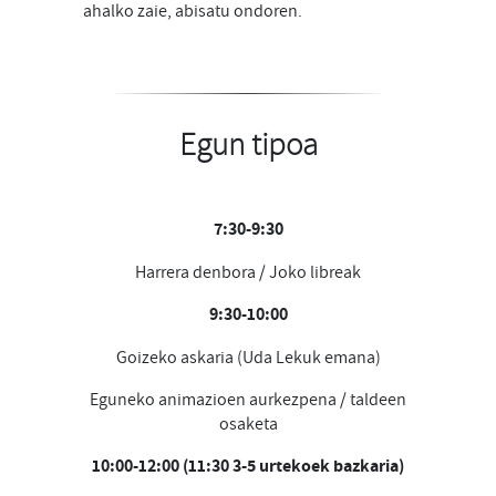
ahalko zaie, abisatu ondoren.
Egun tipoa
7:30-9:30
Harrera denbora / Joko libreak
9:30-10:00
Goizeko askaria (Uda Lekuk emana)
Eguneko animazioen aurkezpena / taldeen
osaketa
10:00-12:00 (11:30 3-5 urtekoek bazkaria)