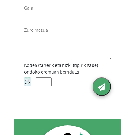
Gaia
Zure mezua
Kodea (tarterik eta hizki ttipirik gabe)
ondoko eremuan berridatzi