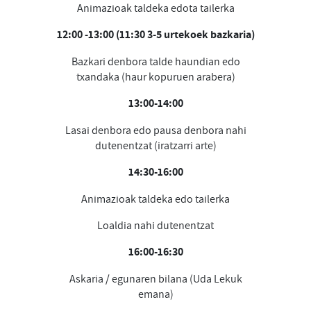
Animazioak taldeka edota tailerka
12:00 -13:00 (11:30 3-5 urtekoek bazkaria)
Bazkari denbora talde haundian edo
txandaka (haur kopuruen arabera)
13:00-14:00
Lasai denbora edo pausa denbora nahi
dutenentzat (iratzarri arte)
14:30-16:00
Animazioak taldeka edo tailerka
Loaldia nahi dutenentzat
16:00-16:30
Askaria / egunaren bilana (Uda Lekuk
emana)