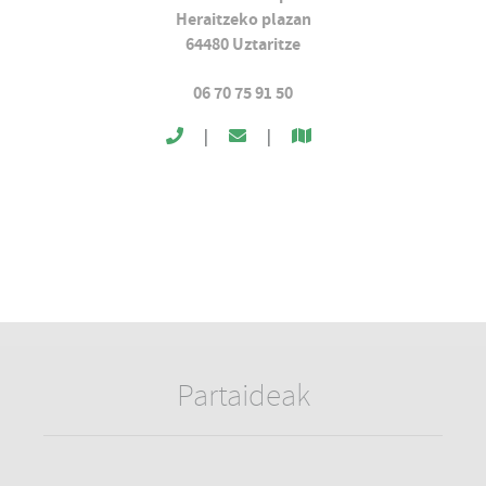
Heraitzeko plazan
64480
Uztaritze
06 70 75 91 50
|
|
Partaideak