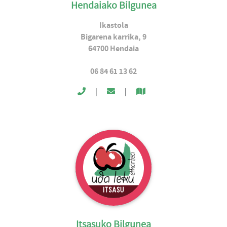
Hendaiako Bilgunea
Ikastola
Bigarena karrika, 9
64700
Hendaia
06 84 61 13 62
|
|
Itsasuko Bilgunea