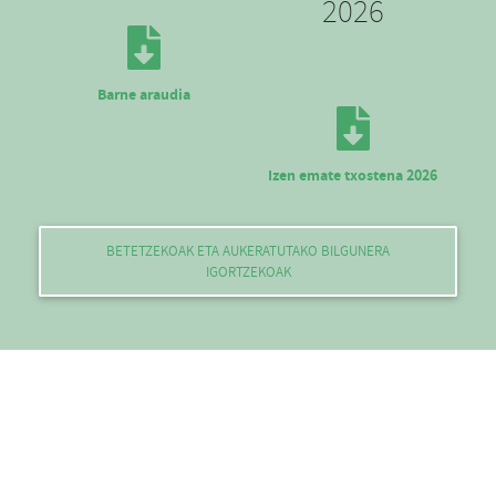
2026
Barne araudia
Izen emate txostena 2026
BETETZEKOAK ETA AUKERATUTAKO BILGUNERA
IGORTZEKOAK