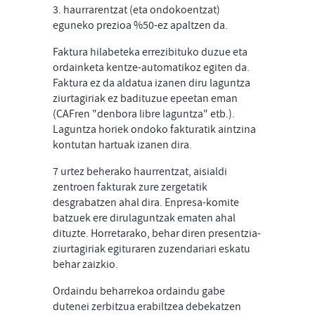
3. haurrarentzat (eta ondokoentzat)
eguneko prezioa %50-ez apaltzen da.
Faktura hilabeteka errezibituko duzue eta
ordainketa kentze-automatikoz egiten da.
Faktura ez da aldatua izanen diru laguntza
ziurtagiriak ez badituzue epeetan eman
(CAFren "denbora libre laguntza" etb.).
Laguntza horiek ondoko fakturatik aintzina
kontutan hartuak izanen dira.
7 urtez beherako haurrentzat, aisialdi
zentroen fakturak zure zergetatik
desgrabatzen ahal dira. Enpresa-komite
batzuek ere dirulaguntzak ematen ahal
dituzte. Horretarako, behar diren presentzia-
ziurtagiriak egituraren zuzendariari eskatu
behar zaizkio.
Ordaindu beharrekoa ordaindu gabe
dutenei zerbitzua erabiltzea debekatzen