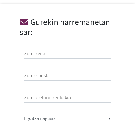
Gurekin harremanetan
sar:
Zure Izena
Zure e-posta
Zure telefono zenbakia
▼