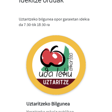
Uztaritzeko bilgunea opor garaietan idekia
da 7:30-tik 18:30 ra
Uztaritzeko Bilgunea
Heraitzeko eskola publikoa