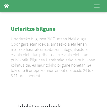
Uztaritze bilgune
Uztaritzeko bilgunea 2017 urtean ideki dugu.
Opor garaietan idekia, amaeskola eta lehen
mailako haurrak errezibitzen ditugu, ikastola,
eskola elebidun pribatu zein eskola elebidun
publikotik. Bilgunea Heraitzeko eskola publikoan
kokatua da. 48 haur tokiko bilgune honetan, 24
toki dira 6 urtepeko haurrentzat eta beste 24 toki
6-11 urtekoentzat.
Idekitze orduak