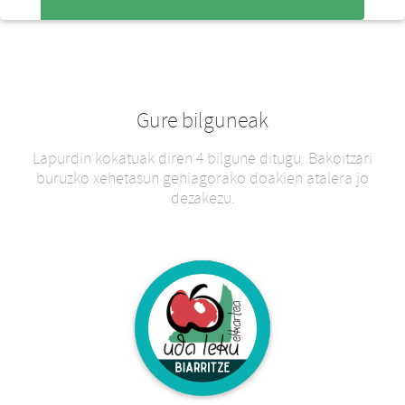
Gure bilguneak
Lapurdin kokatuak diren 4 bilgune ditugu. Bakoitzari
buruzko xehetasun gehiagorako doakien atalera jo
dezakezu.