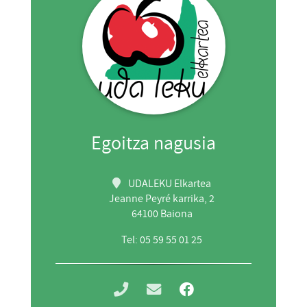
Egoitza nagusia
UDALEKU Elkartea
Jeanne Peyré karrika, 2
64100 Baiona
Tel: 05 59 55 01 25