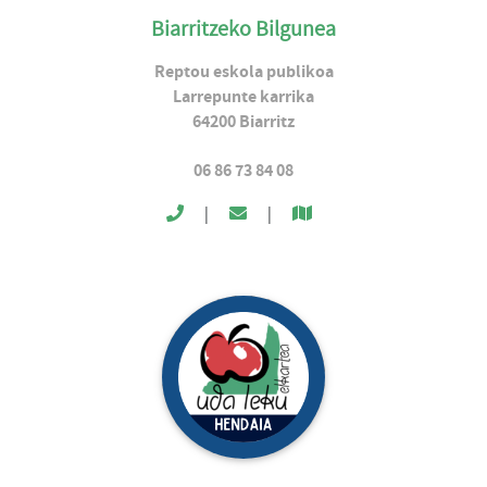
Biarritzeko Bilgunea
Reptou eskola publikoa
Larrepunte karrika
64200
Biarritz
06 86 73 84 08
|
|