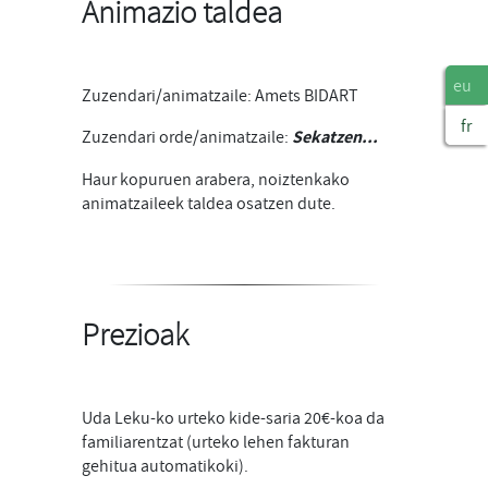
Animazio taldea
eu
Zuzendari/animatzaile: Amets BIDART
fr
Zuzendari orde/animatzaile:
Sekatzen...
Haur kopuruen arabera, noiztenkako
animatzaileek taldea osatzen dute.
Prezioak
Uda Leku-ko urteko kide-saria 20€-koa da
familiarentzat (urteko lehen fakturan
gehitua automatikoki).