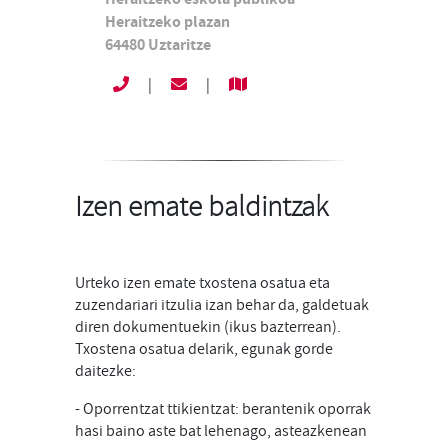
Heraitzeko plazan
64480
Uztaritze
|
|
Izen emate baldintzak
Urteko izen emate txostena osatua eta
zuzendariari itzulia izan behar da, galdetuak
diren dokumentuekin (ikus bazterrean).
Txostena osatua delarik, egunak gorde
daitezke:
- Oporrentzat ttikientzat: berantenik oporrak
hasi baino aste bat lehenago, asteazkenean