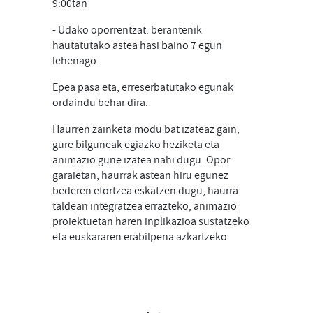
9:00tan
- Udako oporrentzat: berantenik
hautatutako astea hasi baino 7 egun
lehenago.
Epea pasa eta, erreserbatutako egunak
ordaindu behar dira.
Haurren zainketa modu bat izateaz gain,
gure bilguneak egiazko heziketa eta
animazio gune izatea nahi dugu. Opor
garaietan, haurrak astean hiru egunez
bederen etortzea eskatzen dugu, haurra
taldean integratzea errazteko, animazio
proiektuetan haren inplikazioa sustatzeko
eta euskararen erabilpena azkartzeko.