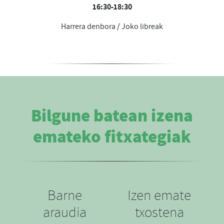
16:30-18:30
Harrera denbora / Joko libreak
Bilgune batean izena
emateko fitxategiak
Barne
Izen emate
araudia
txostena