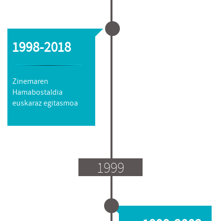
1998-2018
Zinemaren
Hamabostaldia
euskaraz egitasmoa
1999