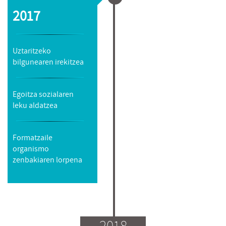
2017
Uztaritzeko
bilgunearen irekitzea
Egoitza sozialaren
leku aldatzea
Formatzaile
organismo
zenbakiaren lorpena
2018