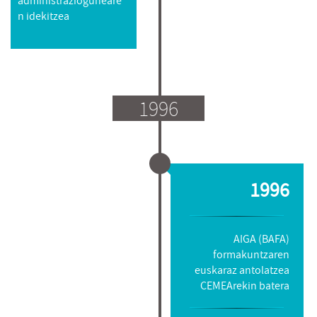
administrazioguneare
n idekitzea
1996
1996
AIGA (BAFA)
formakuntzaren
euskaraz antolatzea
CEMEArekin batera