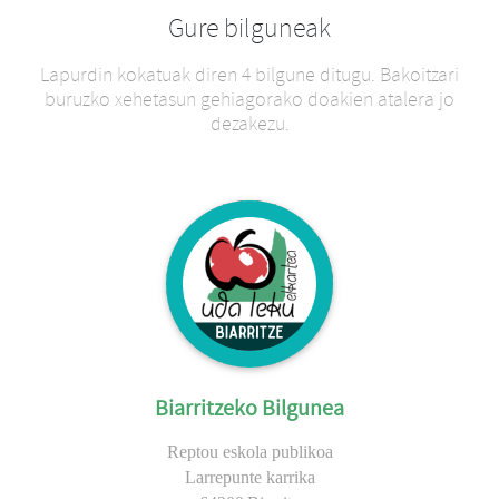
Gure bilguneak
Lapurdin kokatuak diren 4 bilgune ditugu. Bakoitzari
buruzko xehetasun gehiagorako doakien atalera jo
dezakezu.
Biarritzeko Bilgunea
Reptou eskola publikoa
Larrepunte karrika