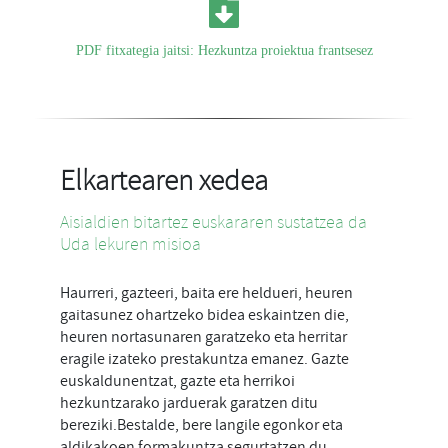
PDF fitxategia jaitsi: Hezkuntza proiektua frantsesez
Elkartearen xedea
Aisialdien bitartez euskararen sustatzea da
Uda lekuren misioa
Haurreri, gazteeri, baita ere heldueri, heuren
gaitasunez ohartzeko bidea eskaintzen die,
heuren nortasunaren garatzeko eta herritar
eragile izateko prestakuntza emanez. Gazte
euskaldunentzat, gazte eta herrikoi
hezkuntzarako jarduerak garatzen ditu
bereziki.Bestalde, bere langile egonkor eta
aldikakoen formakuntza segurtatzen du.