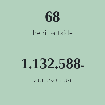
68
herri partaide
1.132.588
€
aurrekontua