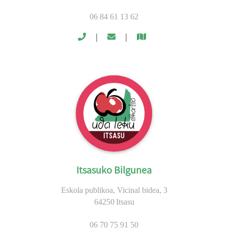
06 84 61 13 62
|
|
Itsasuko Bilgunea
Eskola publikoa, Vicinal bidea, 3
64250
Itsasu
06 70 75 91 50