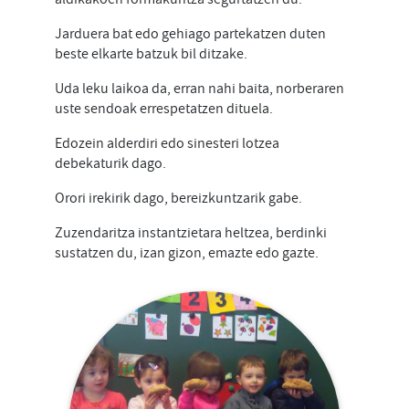
Jarduera bat edo gehiago partekatzen duten
beste elkarte batzuk bil ditzake.
Uda leku laikoa da, erran nahi baita, norberaren
uste sendoak errespetatzen dituela.
Edozein alderdiri edo sinesteri lotzea
debekaturik dago.
Orori irekirik dago, bereizkuntzarik gabe.
Zuzendaritza instantzietara heltzea, berdinki
sustatzen du, izan gizon, emazte edo gazte.