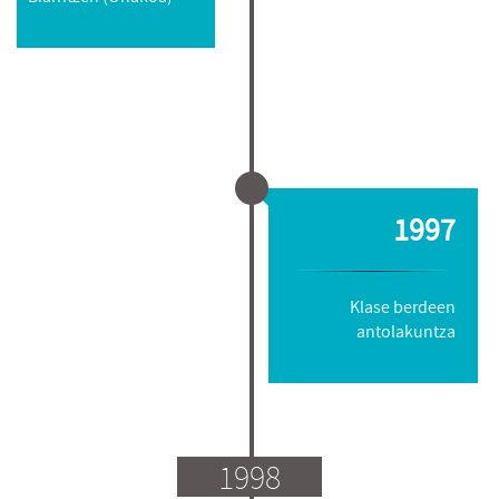
1997
Klase berdeen
antolakuntza
1998