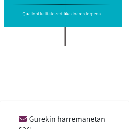
Qualiopi kalitate zertifikazioaren lorpena
Gurekin harremanetan
sar: