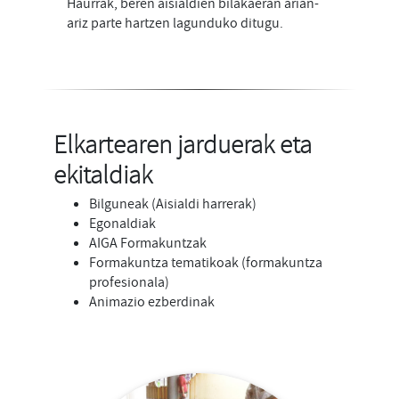
Haurrak, beren aisialdien bilakaeran arian-
ariz parte hartzen lagunduko ditugu.
Elkartearen jarduerak eta
ekitaldiak
Bilguneak (Aisialdi harrerak)
Egonaldiak
AIGA Formakuntzak
Formakuntza tematikoak (formakuntza
profesionala)
Animazio ezberdinak