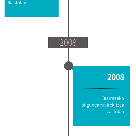
Ikastolan
2008
2008
Biarritzeko
bilgunearen irekitzea
ikastolan