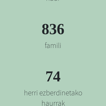
836
famili
74
herri ezberdinetako
haurrak