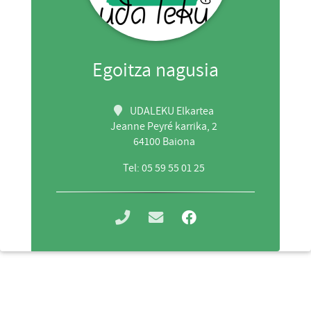
Egoitza nagusia
UDALEKU Elkartea
Jeanne Peyré karrika, 2
64100 Baiona
Tel: 05 59 55 01 25