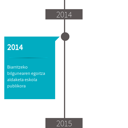
2014
2014
Biarritzeko
bilgunearen egoitza
aldaketa eskola
publikora
2015