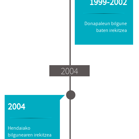
1999-2002
Donapaleun bilgune
baten irekitzea
2004
2004
Hendaiako
bilgunearen irekitzea