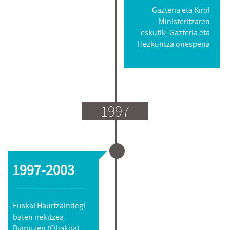
Gazteria eta Kirol
Ministeritzaren
eskutik, Gazteria eta
Hezkuntza onespena
1997
1997-2003
Euskal Haurtzaindegi
baten irekitzea
Biarritzen (Ohakoa)