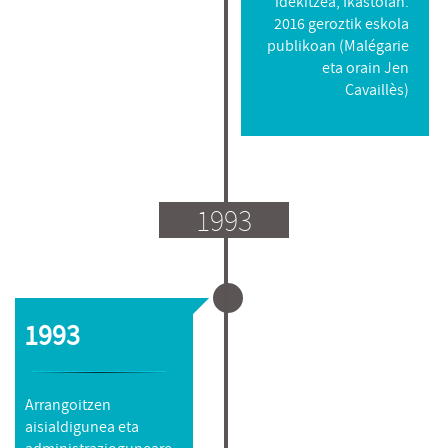
idekitzea, Ikastolan.
2016 geroztik eskola
publikoan (Malégarie
eta orain Jen
Cavaillès)
1993
1993
Arrangoitzen
aisialdigunea eta