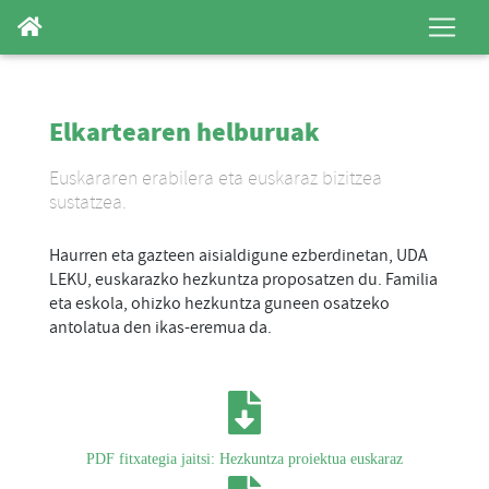
Elkartearen helburuak
Euskararen erabilera eta euskaraz bizitzea
sustatzea.
Haurren eta gazteen aisialdigune ezberdinetan, UDA
LEKU, euskarazko hezkuntza proposatzen du. Familia
eta eskola, ohizko hezkuntza guneen osatzeko
antolatua den ikas-eremua da.
PDF fitxategia jaitsi: Hezkuntza proiektua euskaraz