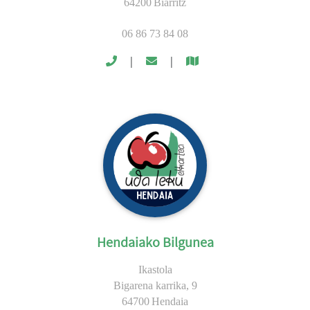
64200
Biarritz
06 86 73 84 08
|
|
Hendaiako Bilgunea
Ikastola
Bigarena karrika, 9
64700
Hendaia