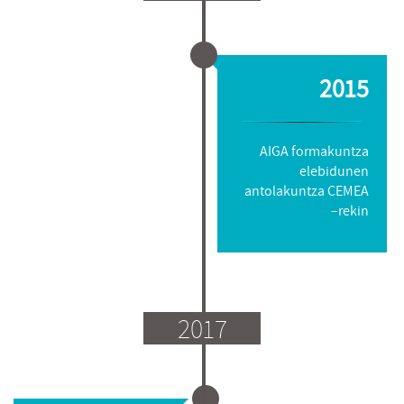
2015
AIGA formakuntza
elebidunen
antolakuntza CEMEA
–rekin
2017