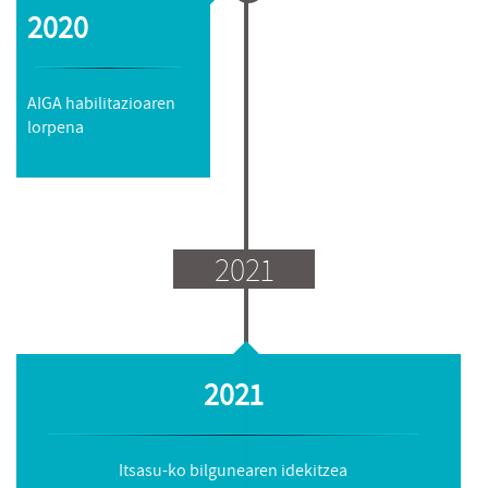
2020
AIGA habilitazioaren
lorpena
2021
2021
Itsasu-ko bilgunearen idekitzea