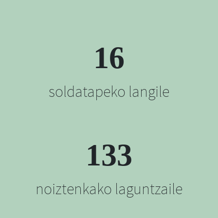
16
soldatapeko langile
133
noiztenkako laguntzaile