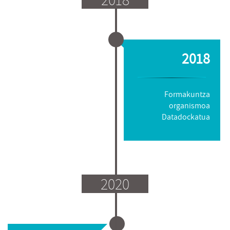
2018
Formakuntza
organismoa
Datadockatua
2020