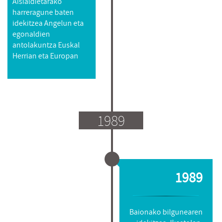
Aisialdietarako
harreragune baten
idekitzea Angelun eta
egonaldien
antolakuntza Euskal
Herrian eta Europan
1989
1989
Baionako bilgunearen