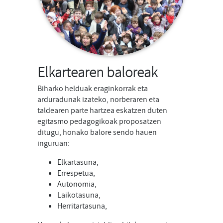
Elkartearen baloreak
Biharko helduak eraginkorrak eta
arduradunak izateko, norberaren eta
taldearen parte hartzea eskatzen duten
egitasmo pedagogikoak proposatzen
ditugu, honako balore sendo hauen
inguruan:
Elkartasuna,
Errespetua,
Autonomia,
Laikotasuna,
Herritartasuna,