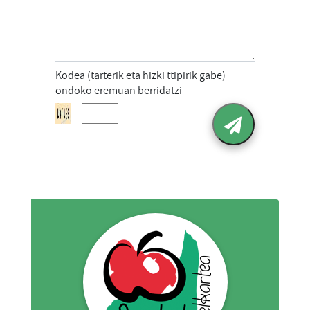
Kodea (tarterik eta hizki ttipirik gabe)
ondoko eremuan berridatzi