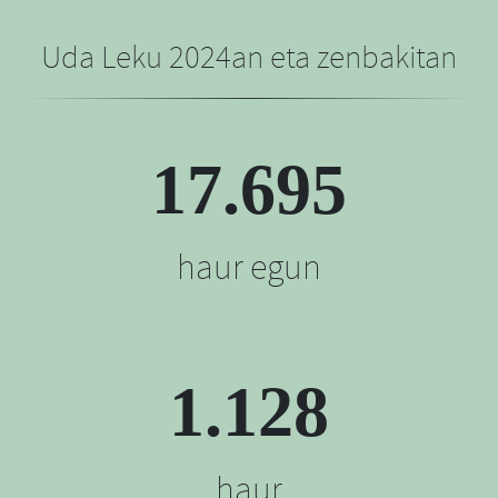
Uda Leku 2024an eta zenbakitan
17.695
haur egun
1.128
haur