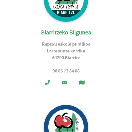
Biarritzeko Bilgunea
Reptou eskola publikoa
Larrepunte karrika
64200
Biarritz
06 86 73 84 08
|
|