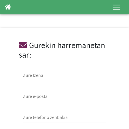
Gurekin harremanetan
sar:
Zure Izena
Zure e-posta
Zure telefono zenbakia