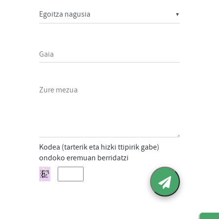
▼
Gaia
Zure mezua
Kodea (tarterik eta hizki ttipirik gabe)
ondoko eremuan berridatzi