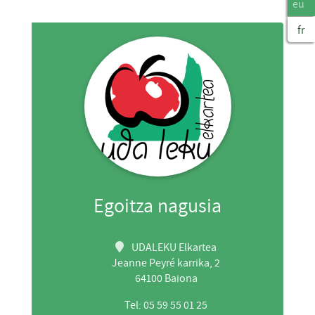
eu
fr
Egoitza nagusia
UDALEKU Elkartea
Jeanne Peyré karrika, 2
64100 Baiona
Tel: 05 59 55 01 25