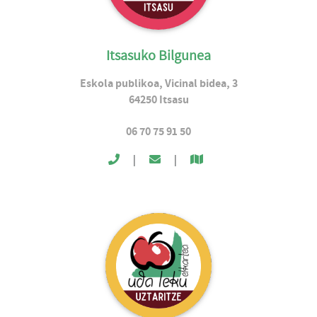
Itsasuko Bilgunea
Eskola publikoa, Vicinal bidea, 3
64250
Itsasu
06 70 75 91 50
|
|