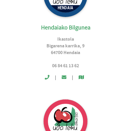
Hendaiako Bilgunea
Ikastola
Bigarena karrika, 9
64700
Hendaia
06 84 61 13 62
|
|