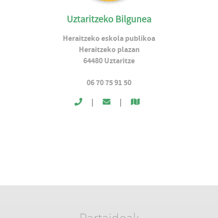
Uztaritzeko Bilgunea
Heraitzeko eskola publikoa
Heraitzeko plazan
64480
Uztaritze
06 70 75 91 50
|
|
Partaideak