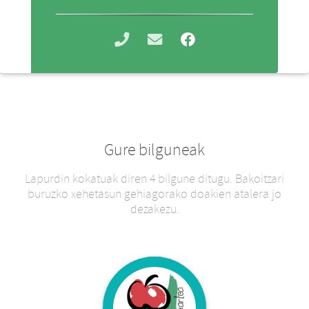
Gure bilguneak
Lapurdin kokatuak diren 4 bilgune ditugu. Bakoitzari
buruzko xehetasun gehiagorako doakien atalera jo
dezakezu.